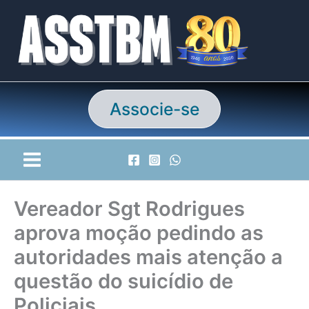
Ir
para
o
conteúdo
Associe-se
Vereador Sgt Rodrigues
aprova moção pedindo as
autoridades mais atenção a
questão do suicídio de
Policiais