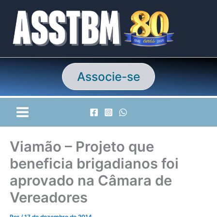
Ir
para
o
conteúdo
Associe-se
Viamão – Projeto que
beneficia brigadianos foi
aprovado na Câmara de
Vereadores
Por
/
17 de dezembro de 2014