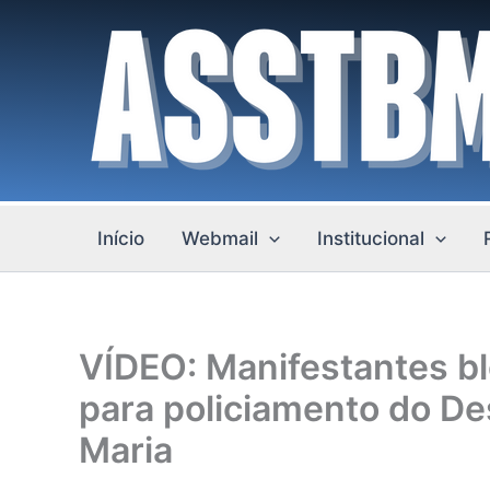
Ir
para
o
conteúdo
Início
Webmail
Institucional
VÍDEO: Manifestantes b
para policiamento do Des
Maria