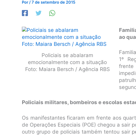
Por
/
7 de setembro de 2015
Famili
ao qua
Famili
Policiais se abalaram
1º Re
emocionalmente com a situação
frente
Foto: Maiara Bersch / Agência RBS
imped
patrul
segund
Policiais militares, bombeiros e escolas est
Os manifestantes ficaram em frente aos qua
de Operações Especiais (POE) chegou a sair p
outro grupo de policiais também tentou sair 