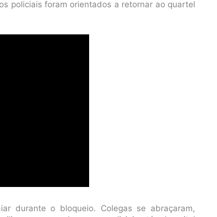
s policiais foram orientados a retornar ao quartel
ar durante o bloqueio. Colegas se abraçaram,