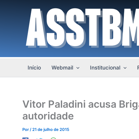
Ir
para
o
conteúdo
Início
Webmail
Institucional
Vitor Paladini acusa Bri
autoridade
Por
/
21 de julho de 2015