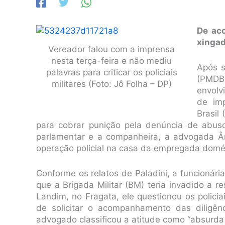
De aco
xingad
Vereador falou com a imprensa
nesta terça-feira e não mediu
Após s
palavras para criticar os policiais
(PMDB
militares (Foto: Jô Folha – DP)
envolv
de im
Brasil 
para cobrar punição pela denúncia de abus
parlamentar e a companheira, a advogada Â
operação policial na casa da empregada domés
Conforme os relatos de Paladini, a funcionári
que a Brigada Militar (BM) teria invadido a 
Landim, no Fragata, ele questionou os polic
de solicitar o acompanhamento das diligên
advogado classificou a atitude como “absurda