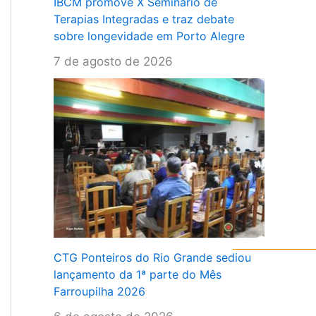
IBCM promove X Seminário de
Terapias Integradas e traz debate
sobre longevidade em Porto Alegre
7 de agosto de 2026
CTG Ponteiros do Rio Grande sediou
lançamento da 1ª parte do Mês
Farroupilha 2026