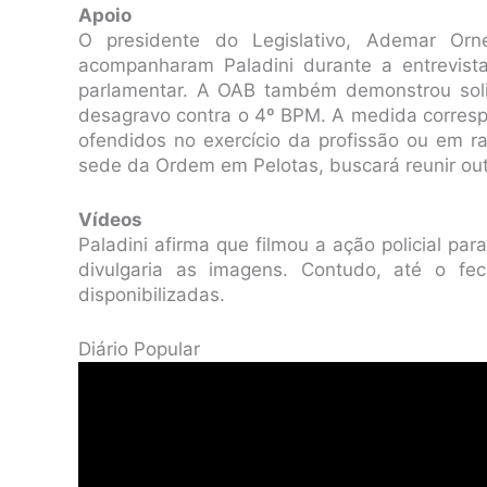
Apoio
O presidente do Legislativo, Ademar Orn
acompanharam Paladini durante a entrevist
parlamentar. A OAB também demonstrou soli
desagravo contra o 4º BPM. A medida corresp
ofendidos no exercício da profissão ou em r
sede da Ordem em Pelotas, buscará reunir out
Vídeos
Paladini afirma que filmou a ação policial pa
divulgaria as imagens. Contudo, até o f
disponibilizadas.
Diário Popular