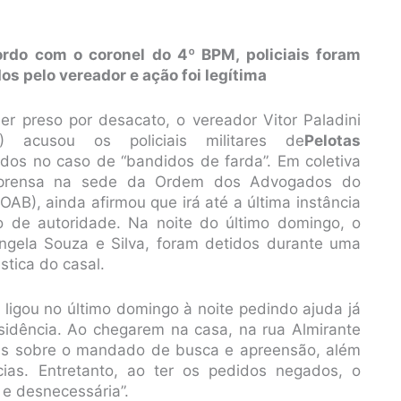
rdo com o coronel do 4º BPM, policiais foram
os pelo vereador e ação foi legítima
er preso por desacato, o vereador Vitor Paladini
) acusou os policiais militares de
Pelotas
idos no caso de “bandidos de farda”. Em coletiva
prensa na sede da Ordem dos Advogados do
(OAB), ainda afirmou que irá até a última instância
o de autoridade. Na noite do último domingo, o
ngela Souza e Silva, foram detidos durante uma
tica do casal.
a ligou no último domingo à noite pedindo ajuda já
residência. Ao chegarem na casa, na rua Almirante
iais sobre o mandado de busca e apreensão, além
cias. Entretanto, ao ter os pedidos negados, o
 e desnecessária”.