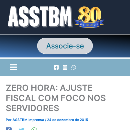
Ir
para
o
conteúdo
Associe-se
ZERO HORA: AJUSTE
FISCAL COM FOCO NOS
SERVIDORES
Por
ASSTBM Imprensa
/
24 de dezembro de 2015