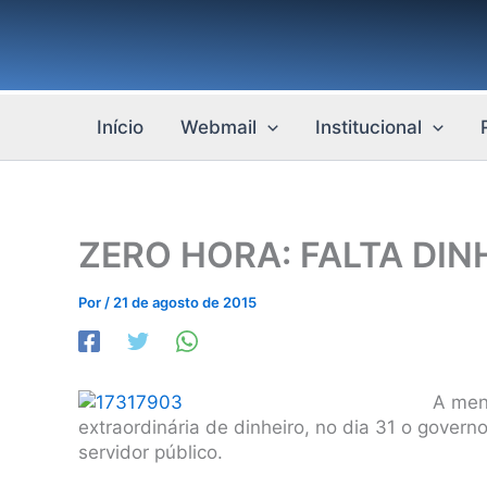
Ir
para
o
conteúdo
Início
Webmail
Institucional
ZERO HORA: FALTA DIN
Por
/
21 de agosto de 2015
A men
extraordinária de dinheiro, no dia 31 o gover
servidor público.