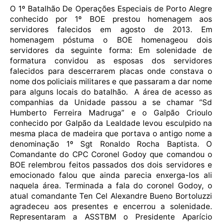
O 1º Batalhão De Operações Especiais de Porto Alegre
conhecido por 1º BOE prestou homenagem aos
servidores falecidos em agosto de 2013. Em
homenagem póstuma o BOE homenageou dois
servidores da seguinte forma: Em solenidade de
formatura convidou as esposas dos servidores
falecidos para descerrarem placas onde constava o
nome dos policiais militares e que passaram a dar nome
para alguns locais do batalhão. A área de acesso as
companhias da Unidade passou a se chamar “Sd
Humberto Ferreira Madruga” e o Galpão Crioulo
conhecido por Galpão da Lealdade levou esculpido na
mesma placa de madeira que portava o antigo nome a
denominação 1º Sgt Ronaldo Rocha Baptista. O
Comandante do CPC Coronel Godoy que comandou o
BOE relembrou feitos passados dos dois servidores e
emocionado falou que ainda parecia enxerga-los ali
naquela área. Terminada a fala do coronel Godoy, o
atual comandante Ten Cel Alexandre Bueno Bortoluzzi
agradeceu aos presentes e encerrou a solenidade.
Representaram a ASSTBM o Presidente Aparício