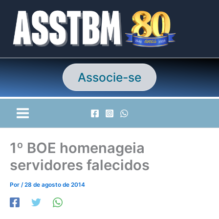
Ir
para
o
conteúdo
Associe-se
1º BOE homenageia
servidores falecidos
Por
/
28 de agosto de 2014