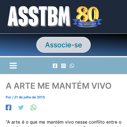
Ir
para
o
conteúdo
Associe-se
A ARTE ME MANTÉM VIVO
Por
/
21 de julho de 2015
“A arte é o que me mantém vivo nesse conflito entre o