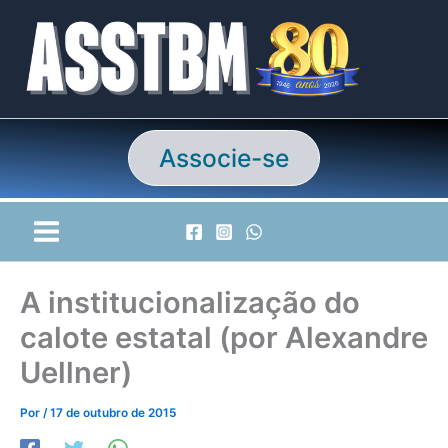
Ir
para
o
conteúdo
Associe-se
A institucionalização do
calote estatal (por Alexandre
Uellner)
Por
/
17 de outubro de 2015