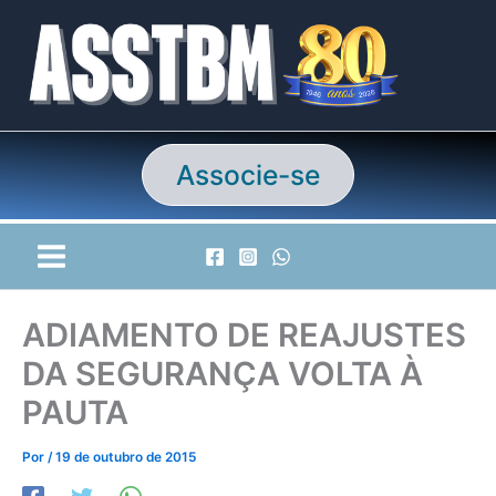
Ir
para
o
conteúdo
Associe-se
ADIAMENTO DE REAJUSTES
DA SEGURANÇA VOLTA À
PAUTA
Por
/
19 de outubro de 2015