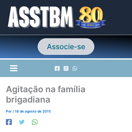
Ir
para
o
conteúdo
Associe-se
Agitação na família
brigadiana
Por
/
18 de agosto de 2015