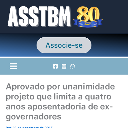
Ir
para
o
conteúdo
Associe-se
Aprovado por unanimidade
projeto que limita a quatro
anos aposentadoria de ex-
governadores
Por
/
8 de dezembro de 2015