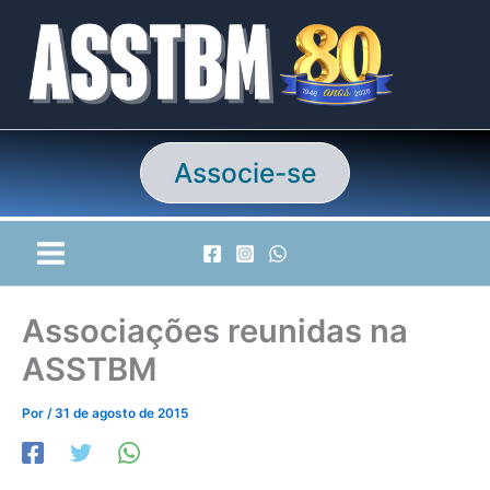
Ir
para
o
conteúdo
Associe-se
Associações reunidas na
ASSTBM
Por
/
31 de agosto de 2015