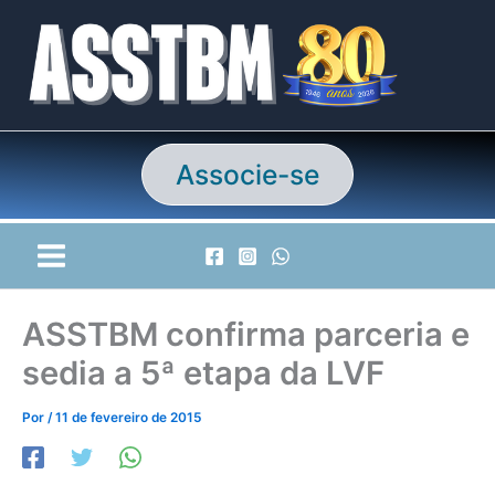
Ir
para
o
conteúdo
Associe-se
ASSTBM confirma parceria e
sedia a 5ª etapa da LVF
Por
/
11 de fevereiro de 2015