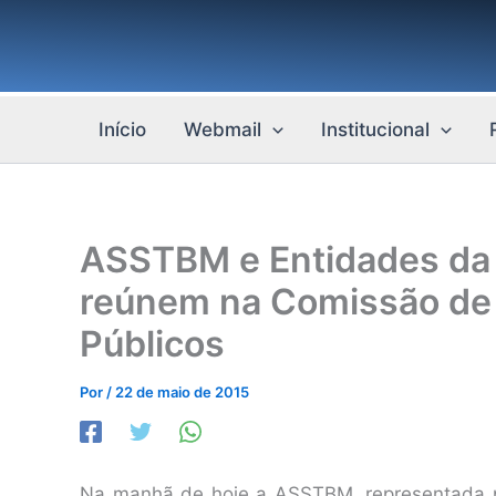
Ir
para
o
conteúdo
Início
Webmail
Institucional
ASSTBM e Entidades da 
reúnem na Comissão de 
Públicos
Por
/
22 de maio de 2015
Na manhã de hoje a ASSTBM, representada pe