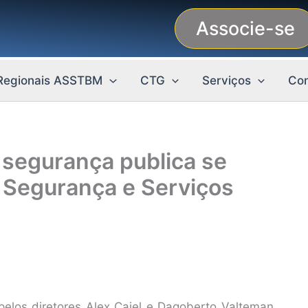
Associe-se
Regionais ASSTBM
CTG
Serviços
Con
segurança publica se
Segurança e Serviços
los diretores Alex Caiel e Dagoberto Valteman,