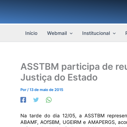
Ir
para
o
conteúdo
Início
Webmail
Institucional
ASSTBM participa de reu
Justiça do Estado
Por
/
13 de maio de 2015
Na tarde do dia 12/05, a ASSTBM represent
ABAMF, AOfSBM, UGEIRM e AMAPERGS, acomp