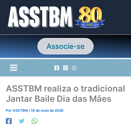
Ir
para
o
conteúdo
Associe-se
ASSTBM realiza o tradicional
Jantar Baile Dia das Mães
Por
ASSTBM
/
16 de maio de 2026