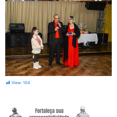
View:
104