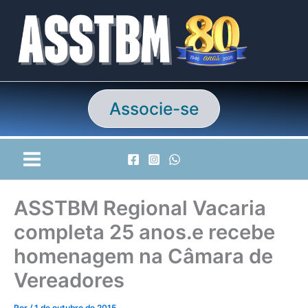
Ir
para
o
conteúdo
Associe-se
ASSTBM Regional Vacaria
completa 25 anos.e recebe
homenagem na Câmara de
Vereadores
Por
/
1 de outubro de 2015