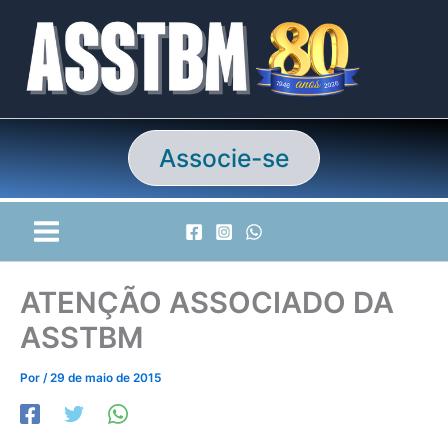
Ir
para
o
conteúdo
Associe-se
ATENÇÃO ASSOCIADO DA
ASSTBM
Por
/
29 de maio de 2015