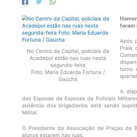
Homen
foram 
Após p
Praia 
No Centro da Capital, policiais da
Comand
Acadepol estão nas ruas nesta
dispen
segunda-feira
turno
Foto: Maria Eduarda Fortuna /
quarte
Gaúcha
A disp
das Esposas de Esposas de Policiais Militar
ausência dos brigadianos está sendo supri
Militar.
O Presidente da Associação de Praças da Bri
alunos estarem nas ruas.