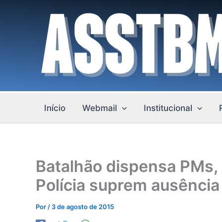
Ir
para
o
conteúdo
Início
Webmail
Institucional
Batalhão dispensa PMs,
Polícia suprem ausência
Por
/
3 de agosto de 2015