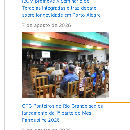
IBCM promove X Seminário de
Terapias Integradas e traz debate
sobre longevidade em Porto Alegre
7 de agosto de 2026
CTG Ponteiros do Rio Grande sediou
lançamento da 1ª parte do Mês
Farroupilha 2026