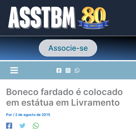
Ir
para
o
conteúdo
Associe-se
Boneco fardado é colocado
em estátua em Livramento
Por
/
2 de agosto de 2015