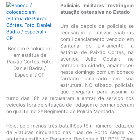
Policiais militares restringem
atuação ostensiva no Estado
Um dia depois de policiais se
recusaram a utilizar viaturas
com licenciamento vencido em
Santana do Livramento, a
Boneco é colocado
estátua de Paixão Cortes, na
em estátua de
avenida João Goulart, na
Paixão Côrtes. Foto:
entrada da cidade, amanheceu
Daniel Badra /
neste domingo com um boneco
Especial / CP
fardado amarrado em sua
estrutura. NO sábado, policiais
que chegaram para assumir o
turno das 18h se recusaram a entrar de serviço nos
veículos fora de situação de rodagem e permaneceram
no quartel no 2ª Regimento de Polícia Montada.
Hoje, pelo menos três batalhões têm número reduzido
de viaturas circulando nas ruas de Porto Alegre. As
afetadas estão no Partenon, Restinga e 11º BPM (Zona