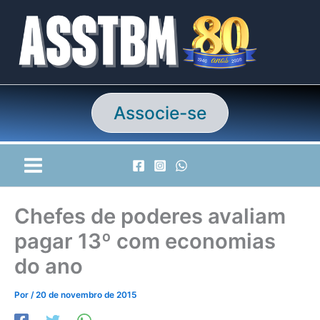
Ir
para
o
conteúdo
Associe-se
Chefes de poderes avaliam
pagar 13º com economias
do ano
Por
/
20 de novembro de 2015