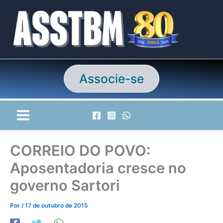
Ir
para
o
conteúdo
Associe-se
CORREIO DO POVO:
Aposentadoria cresce no
governo Sartori
Por
/
17 de outubro de 2015