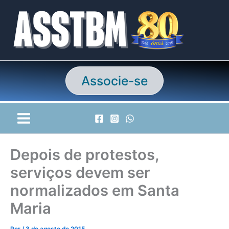
Ir
para
o
conteúdo
Associe-se
Depois de protestos,
serviços devem ser
normalizados em Santa
Maria
Por
/
3 de agosto de 2015