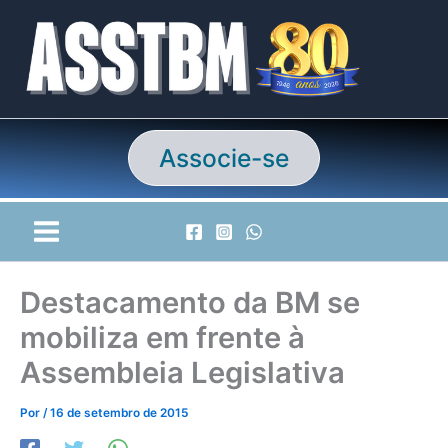
Ir
para
o
conteúdo
Associe-se
Destacamento da BM se
mobiliza em frente à
Assembleia Legislativa
Por
/
16 de setembro de 2015