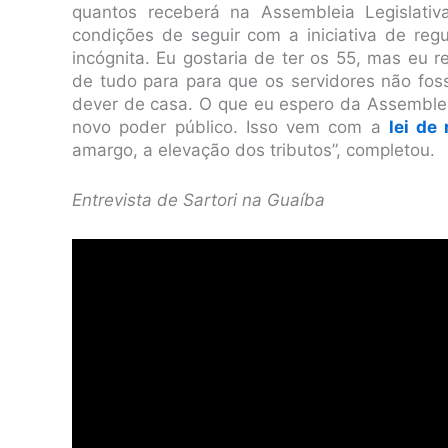
quantos receberá na Assembleia Legislativ
condições de seguir com a iniciativa de regu
incógnita. Eu gostaria de ter os 55, mas eu 
de tudo para para que os servidores não fo
dever de casa. O que eu espero da Assemblei
novo poder público. Isso vem com a
lei de
amargo, a elevação dos tributos”, completou.
Entrevista de Sartori na Guaíba