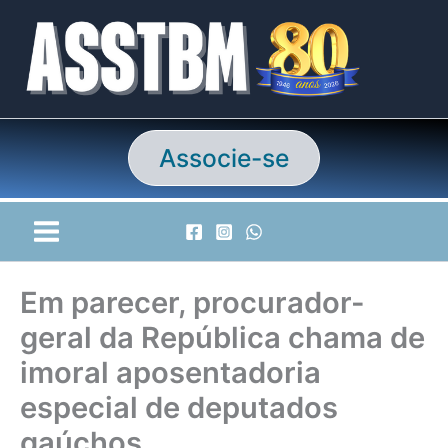
Ir
para
o
conteúdo
Associe-se
Em parecer, procurador-
geral da República chama de
imoral aposentadoria
especial de deputados
gaúchos