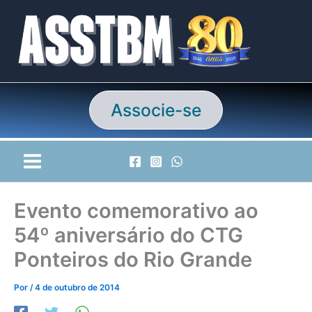
Ir
para
o
conteúdo
Associe-se
Evento comemorativo ao
54º aniversário do CTG
Ponteiros do Rio Grande
Por
/
4 de outubro de 2014