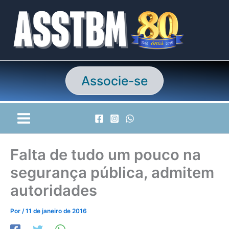
Ir
para
o
conteúdo
Associe-se
Falta de tudo um pouco na
segurança pública, admitem
autoridades
Por
/
11 de janeiro de 2016