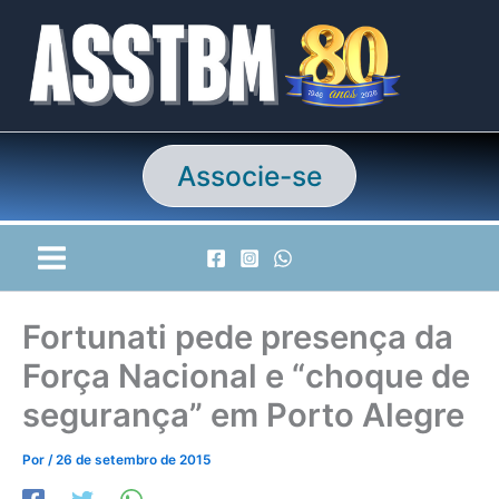
Ir
para
o
conteúdo
Associe-se
Fortunati pede presença da
Força Nacional e “choque de
segurança” em Porto Alegre
Por
/
26 de setembro de 2015