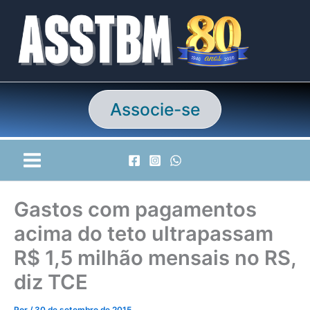
Ir
para
o
conteúdo
Associe-se
Gastos com pagamentos
acima do teto ultrapassam
R$ 1,5 milhão mensais no RS,
diz TCE
Por
/
30 de setembro de 2015