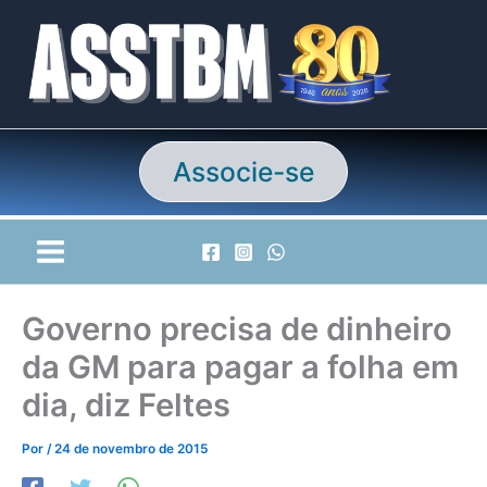
Ir
para
o
conteúdo
Associe-se
Governo precisa de dinheiro
da GM para pagar a folha em
dia, diz Feltes
Por
/
24 de novembro de 2015