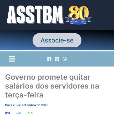
Ir
para
o
conteúdo
Associe-se
Governo promete quitar
salários dos servidores na
terça-feira
Por
/
20 de setembro de 2015