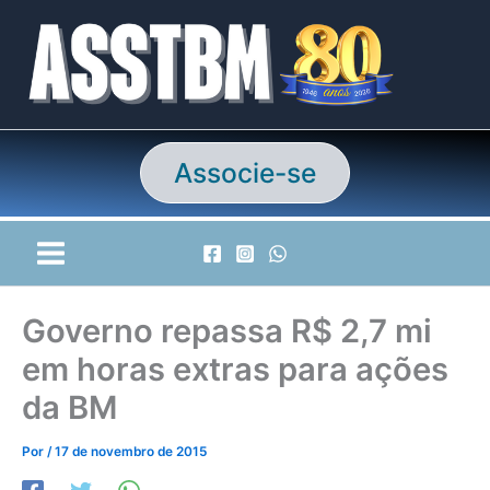
Ir
para
o
conteúdo
Associe-se
Governo repassa R$ 2,7 mi
em horas extras para ações
da BM
Por
/
17 de novembro de 2015