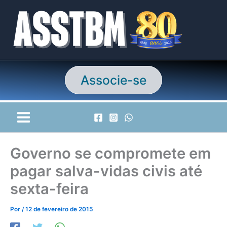
Ir
para
o
conteúdo
Associe-se
Governo se compromete em
pagar salva-vidas civis até
sexta-feira
Por
/
12 de fevereiro de 2015