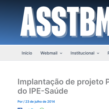
Ir
para
o
conteúdo
Início
Webmail
Institucional
Implantação de projeto 
do IPE-Saúde
Por
/
23 de julho de 2014