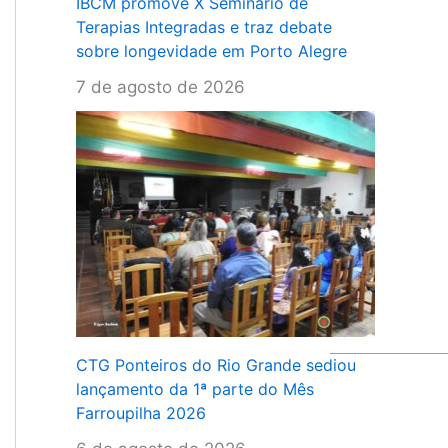
IBCM promove X Seminário de
Terapias Integradas e traz debate
sobre longevidade em Porto Alegre
7 de agosto de 2026
CTG Ponteiros do Rio Grande sediou
lançamento da 1ª parte do Mês
Farroupilha 2026