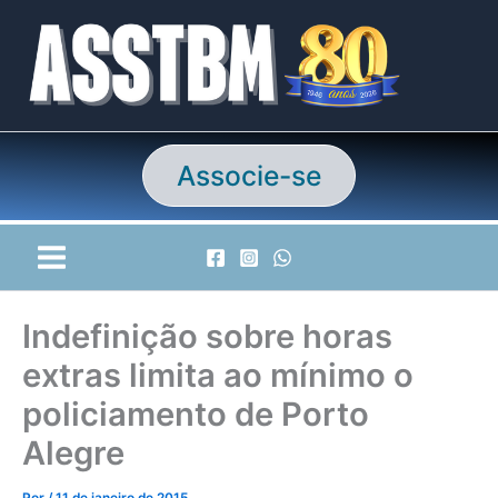
Ir
para
o
conteúdo
Associe-se
Indefinição sobre horas
extras limita ao mínimo o
policiamento de Porto
Alegre
Por
/
11 de janeiro de 2015