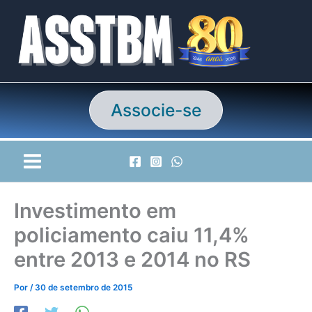
Ir
para
o
conteúdo
Associe-se
Investimento em
policiamento caiu 11,4%
entre 2013 e 2014 no RS
Por
/
30 de setembro de 2015