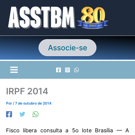
Ir
para
o
conteúdo
Associe-se
IRPF 2014
Por
/
7 de outubro de 2014
Fisco libera consulta a 5o lote Brasília — A