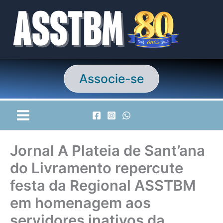
Ir
para
o
conteúdo
Associe-se
Jornal A Plateia de Sant’ana
do Livramento repercute
festa da Regional ASSTBM
em homenagem aos
servidores inativos da