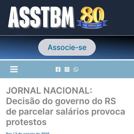
Ir
para
o
conteúdo
Associe-se
JORNAL NACIONAL:
Decisão do governo do RS
de parcelar salários provoca
protestos
Por
/
2 de agosto de 2015