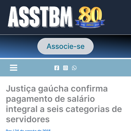
Ir
para
o
conteúdo
Associe-se
Justiça gaúcha confirma
pagamento de salário
integral a seis categorias de
servidores
Por
/
24 de agosto de 2015