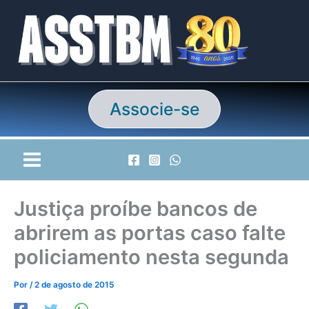
Ir
para
o
conteúdo
Associe-se
Justiça proíbe bancos de
abrirem as portas caso falte
policiamento nesta segunda
Por
/
2 de agosto de 2015