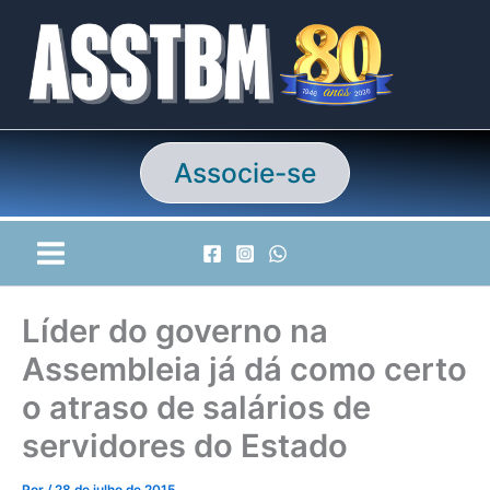
Ir
para
o
conteúdo
Associe-se
Líder do governo na
Assembleia já dá como certo
o atraso de salários de
servidores do Estado
Por
/
28 de julho de 2015