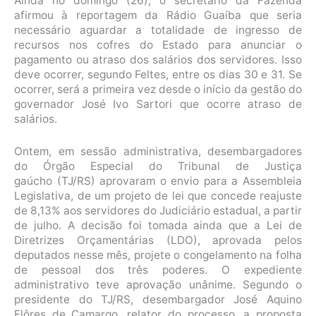
Ainda no domingo (26), o secretário da Fazenda
afirmou à reportagem da Rádio Guaíba que seria
necessário aguardar a totalidade de ingresso de
recursos nos cofres do Estado para anunciar o
pagamento ou atraso dos salários dos servidores. Isso
deve ocorrer, segundo Feltes, entre os dias 30 e 31. Se
ocorrer, será a primeira vez desde o início da gestão do
governador José Ivo Sartori que ocorre atraso de
salários.
Ontem, em sessão administrativa, desembargadores
do Órgão Especial do Tribunal de Justiça
gaúcho (TJ/RS) aprovaram o envio para a Assembleia
Legislativa, de um projeto de lei que concede reajuste
de 8,13% aos servidores do Judiciário estadual, a partir
de julho. A decisão foi tomada ainda que a Lei de
Diretrizes Orçamentárias (LDO), aprovada pelos
deputados nesse mês, projete o congelamento na folha
de pessoal dos três poderes. O expediente
administrativo teve aprovação unânime. Segundo o
presidente do TJ/RS, desembargador José Aquino
Flôres de Camargo, relator do processo, a proposta