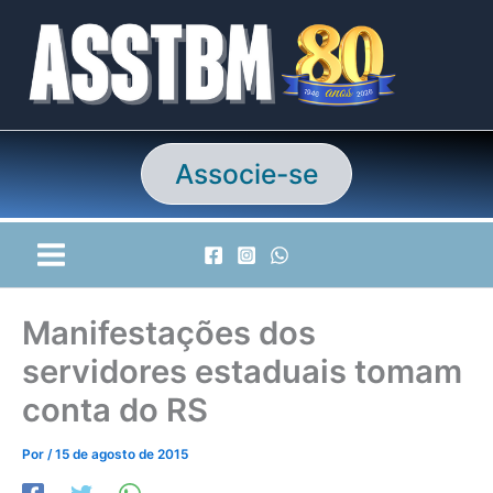
Ir
para
o
conteúdo
Associe-se
Manifestações dos
servidores estaduais tomam
conta do RS
Por
/
15 de agosto de 2015