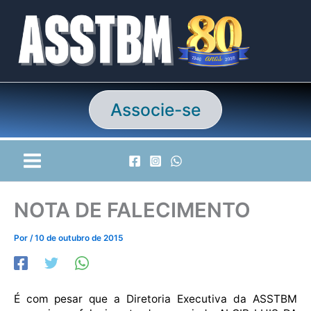
Ir
para
o
conteúdo
Associe-se
NOTA DE FALECIMENTO
Por
/
10 de outubro de 2015
É com pesar que a Diretoria Executiva da ASSTBM