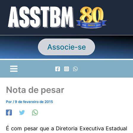
Ir
para
o
conteúdo
Associe-se
Nota de pesar
Por
/
9 de fevereiro de 2015
É com pesar que a Diretoria Executiva Estadual