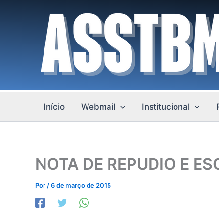
Ir
para
o
conteúdo
Início
Webmail
Institucional
NOTA DE REPUDIO E E
Por
/
6 de março de 2015