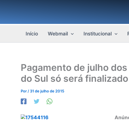
Ir
para
o
conteúdo
Início
Webmail
Institucional
Pagamento de julho dos 
do Sul só será finalizad
Por
/
31 de julho de 2015
Anúnc